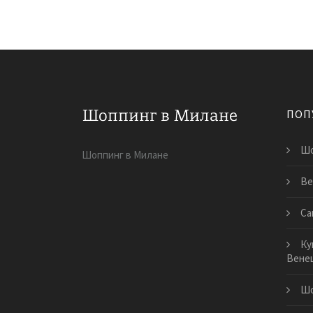
ПОП
Шо
Шоппинг в Милане
Ве
Са
Ку
Вене
Шо