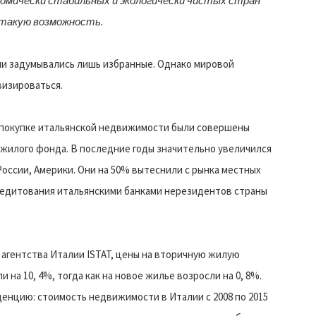
номически стабильных и экологически чистых стран
такую возможность.
лии задумывались лишь избранные. Однако мировой
визироваться.
по покупке итальянской недвижимости были совершены
 жилого фонда. В последние годы значительно увеличился
России, Америки. Они на 50% вытеснили с рынка местных
едитования итальянскими банками нерезидентов страны
 агентства Италии ISTAT, цены на вторичную жилую
ли на 10, 4%, тогда как на новое жилье возросли на 0, 8%.
денцию: стоимость недвижимости в Италии с 2008 по 2015