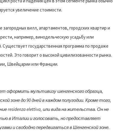
о цикл роста и падения цен в этом сегменте рынка обычно
ируется увеличение стоимости.
 загородных вилл, апартаментов, городских квартир и
рести, например, винодельческую усадьбу или
. Существует государственная программа по продаже
постей. Это говорит о высокой цивилизованности рынка.
нии, Швейцарии или Франции.
ет оформить мультивизу шенгенского образца,
ой зоне до 90 дней в каждом полугодии. Кроме того,
 residenza elettiva, или вида на жительства. Он не
ью в Италии и голосовать, но предоставляет
гами и свободно передвигаться в Шенгенской зоне.