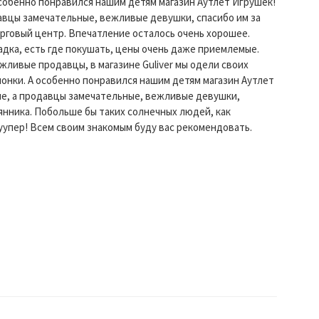
собенно понравился нашим детям магазин Аутлет Игрушек!
авцы замечательные, вежливые девушки, спасибо им за
рговый центр. Впечатление осталось очень хорошее.
дка, есть где покушать, цены очень даже приемлемые.
жливые продавцы, в магазине Guliver мы одели своих
онки. А особенно понравился нашим детям магазин Аутлет
е, а продавцы замечательные, вежливые девушки,
янника. Побольше бы таких солнечных людей, как
уупер! Всем своим знакомым буду вас рекомендовать.