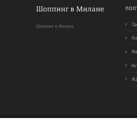
ПОП
Гд
Шоппинг в Милане
Ou
Ма
Ау
Жд
Copyright © 2026 · All Rights Reserved | fiksaj.ru