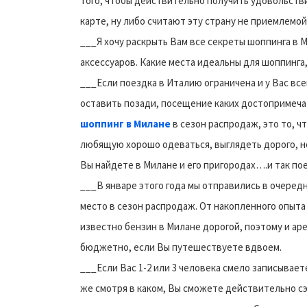
того, чтобы действительно получить удовольстви
карте, ну либо считают эту страну не приемлемой
___Я хочу раскрыть Вам все секреты шоппинга в 
аксессуаров. Какие места идеальны для шоппинга,
___Если поездка в Италию ограничена и у Вас всег
оставить позади, посещение каких достопримечат
шоппинг в Милане
в сезон распродаж, это то, 
любящую хорошо одеваться, выглядеть дорого, но 
Вы найдете в Милане и его пригородах….и так п
___В январе этого года мы отправились в очеред
место в сезон распродаж. От накопленного опыт
известно бензин в Милане дорогой, поэтому и ар
бюджетно, если Вы путешествуете вдвоем.
___Если Вас 1-2 или 3 человека смело записываете
же смотря в каком, Вы сможете действительно сэ