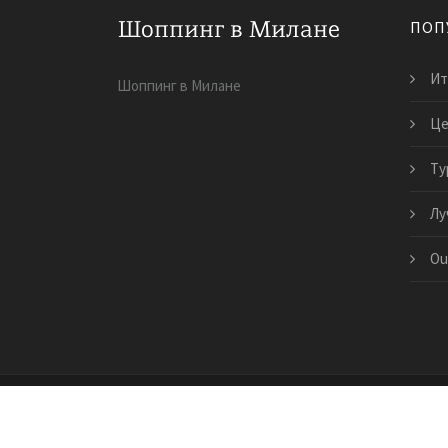
ПОП
Ит
Шоппинг в Милане
Це
Ту
Лу
Ou
Copyright © 2026 · All Rights Reserved | fiksaj.ru