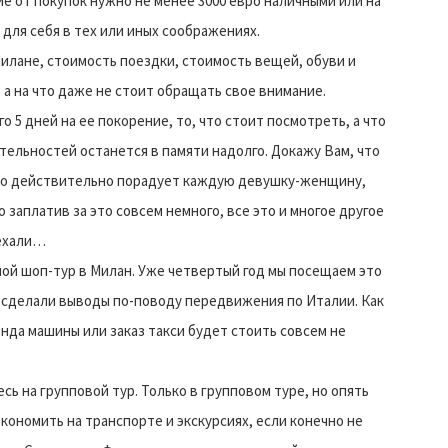
е от покупок нужно не менее 3000 евро наличными или на
 для себя в тех или иных соображениях.
Милане, стоимость поездки, стоимость вещей, обуви и
 а на что даже не стоит обращать свое внимание.
о 5 дней на ее покорение, то, что стоит посмотреть, а что
ельностей останется в памяти надолго. Докажу Вам, что
что действительно порадует каждую девушку-женщину,
заплатив за это совсем немного, все это и многое другое
оехали…
ной шоп-тур в Милан. Уже четвертый год мы посещаем это
а сделали выводы по-поводу передвижения по Италии. Как
енда машины или заказ такси будет стоить совсем не
сь на групповой тур. Только в групповом туре, но опять
кономить на транспорте и экскурсиях, если конечно не