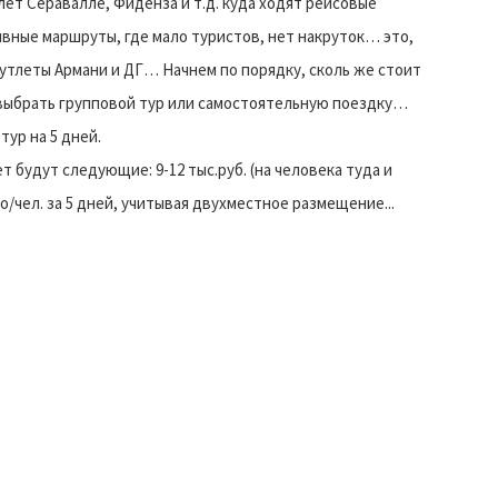
ет Серавалле, Фиденза и т.д. куда ходят рейсовые
ивные маршруты, где мало туристов, нет накруток… это,
тлеты Армани и ДГ… Начнем по порядку, сколь же стоит
, выбрать групповой тур или самостоятельную поездку…
ур на 5 дней.
т будут следующие: 9-12 тыс.руб. (на человека туда и
о/чел. за 5 дней, учитывая двухместное размещение...