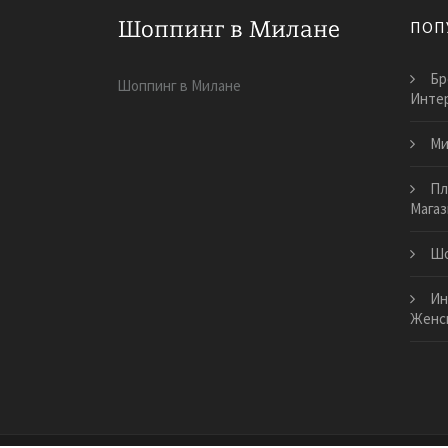
ПОП
Бр
Шоппинг в Милане
Интер
Ми
Пл
Магаз
Шо
Ин
Женс