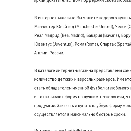
ярким доказательством поддержки своей любимо
В интернет-магазине Вы можете недорого купить
Манчестер Юнайтед (Manchester United), Челси (Chel
Реал Мадрид (Real Madrid), Бавария (Bavaria), Бору
Ювентус (Juventus), Рома (Roma), Спартак (Spart
Англии, России.
В каталоге интернет-магазина представлены сам
количество детских и взрослых размеров. Имеет
стать обладателем именной футболки любимого и
изготавливают форму по лучшим технологиям, чт
продукции. Заказать и купить клубную форму мож
осуществляется в максимально быстрые сроки.
Источник: www.footballstore.ru