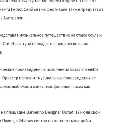
ита 1990-х. Выступление Нормы откроет DJ-сет от
канта Fedez. Свой сет на фестивале также представит
из Австралии.
представят музыкальное путешествие на стыке соула и
ner Outlet выступит обладательница нескольких
и.
сические произведения в исполнении Brass Ensemble
en. Оркестр исполнит музыкальные произведения от
 самых любимых и известных фильмов, таких как
а площадке Barberino Designer Outlet: 17 июля свой
и Право, а 24 июля состоится концерт молодой и