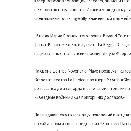
кавер-версию композиции Freedom, знаменитого х
невероятно популярного в Италии молодого музы
специальный гость Tigerlilly, знаменитый диджей 
16 июля Марио Бионди и его группа Beyond Tour 
фанка. В этот же день в аутлете La Reggia Desig
национальных итальянских премий Джузи Феррер
На сцене центра Noventa di Piave прозвучат клас
Orchestra театра La Fenice, партнера McArthurGl
ренессанса до авангарда в сочетании с темами из
«Звездные войны» и «За пригоршню долларов».
Два выдающихся голоса двух поколений выступят н
новый альбом и сингл представит 68-летняя Патт