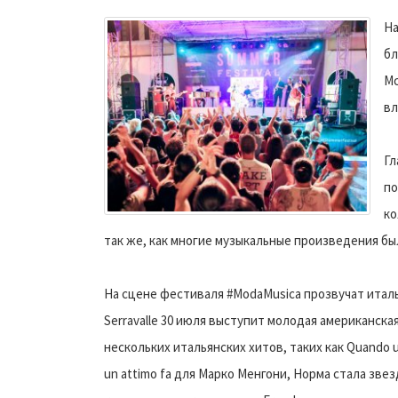
На
бл
Mc
вл
Гл
по
ко
так же, как многие музыкальные произведения бы
На сцене фестиваля #ModaMusica прозвучат италья
Serravalle 30 июля выступит молодая американск
нескольких итальянских хитов, таких как Quando u
un attimo fa для Марко Менгони, Норма стала зве