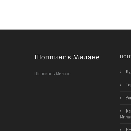
ПОП
Ку
Шоппинг в Милане
То
Ул
Ка
Мила
Ит