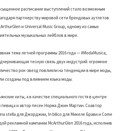
сыщенное расписание выступлений стало возможным
агодаря партнерству мировой сети брендовых аутлетов
ArthurGlen и Universal Music Group, одному из самых
иятельных музыкальных лейблов в мире.
авная тема летней программы 2016 года — #ModaMusica,
дчеркивающая тесную связь двух индустрий: огромное
личество рок-звезд повлияли на тенденции в мире моды,
ли созданы под влиянием языка моды.
нские хиты, а в качестве специального гостя в центре
ая певица и автор песен Норма Джин Мартин. Соавтор
na stella для Джорджии, In bilico для Микеле Брави и Come
здой рекламной кампании McArthurGlen 2016 года, исполнив